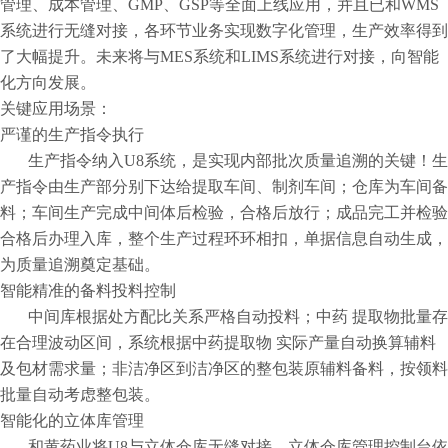
管理、成本管理、GMP、GSP等全面上线应用，并且已和WMS
系统进行无缝对接，各环节业务实现数字化管理，生产效率得到
了大幅提升。未来将与MES系统和LIMS系统进行对接，向智能
化方向发展。
关键应用场景：
严谨的生产指令执行
生产指令纳入U8系统，是实现内部批次质量追溯的关键！生
产指令由生产部分别下达给提取车间、制剂车间；仓库为车间备
料；车间生产完成中间体后检验，合格后放行；成品完工并检验
合格后办理入库，整个生产过程环环相扣，单据信息自动生成，
为质量追溯奠定基础。
智能精准的备料投料控制
中间库根据处方配比关系严格自动投料；中药 提取物批量存
在合理波动区间，系统根据中药提取物 实际产量自动换算辅料
及包材需求量；非洁净区到洁净区的整包装原辅料备料，按领料
批量自动考虑整包装。
智能化的立体库管理
和黄药业将U8与立体仓库无缝对接，立体仓库管理控制台依